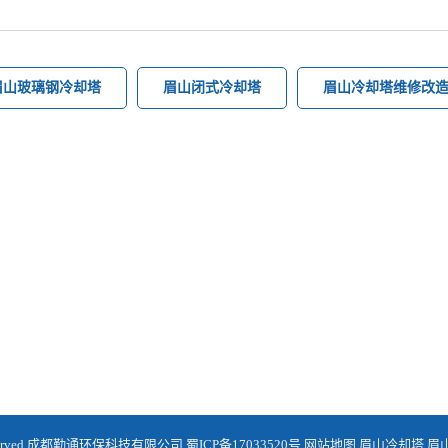
眉山玻璃钢冷却塔
眉山闭式冷却塔
眉山冷却塔维修改
ht Reserved 成都勤通环保科技有限公司
蜀ICP备17033520号
网站地图
,
眉山冷却塔
,
眉