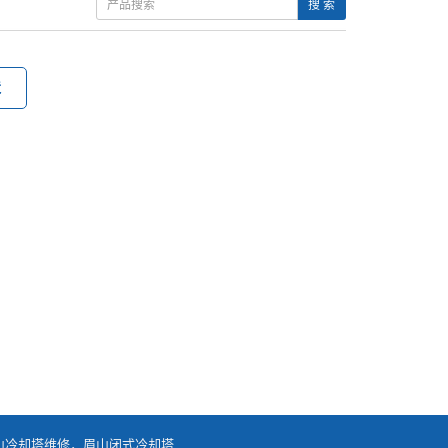
搜 索
造
山冷却塔维修
，
眉山闭式冷却塔