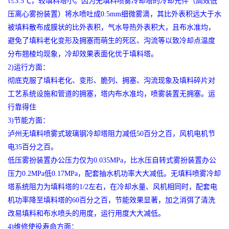
τ≤3.5℃，较填料塔小。因为无填料喷雾冷却塔的冷却元件（高效低
压离心雾扮装置）将水喷吐成0.5mm细微雾滴，其比外表积远大于水
被填料散布成膜状的比外表积，气水导热外表积大，且布水准均，
避免了填料老化变形及拥塞而萌生的死区、沟流等以致冷却点温度
分布翘棱均现象，冷却效果表面化优于填料塔。
2)运行方面：
彻底克服了填料老化、变形、脆列、拥塞、沟流现象及填料碎片对
工艺系统设施和管道的拥塞，塔内布水准均，喷雾装置无拥塞。运
行靠得住
3)节能方面：
泸州无填料喷雾式玻璃钢冷却塔阻力减低50百分之百，风机电机节
电35百分之百。
低压雾扮装置办公压力仅为0.035MPa，比水压自转式雾扮装置办公
压力0.2MPa低0.17MPa，配套抽水机功率大大减低。无填料喷雾冷却
塔系统阻力为填料塔的1/2左右，在冷却水量、风机相同时，配套电
机功率降至填料塔的60百分之百，节能效果显著，加之消弭了清洗
改易填料和布水喷头的用度，运行用度大大减低。
4)维修使役寿命方面：