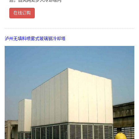
后，自风网处步入冷却塔内
在线订购
泸州无填料喷雾式玻璃钢冷却塔