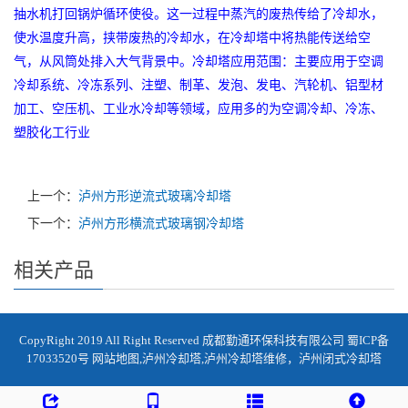
抽水机打回锅炉循环使役。这一过程中蒸汽的废热传给了冷却水，
使水温度升高，挟带废热的冷却水，在冷却塔中将热能传送给空
气，从风筒处排入大气背景中。冷却塔应用范围：主要应用于空调
冷却系统、冷冻系列、注塑、制革、发泡、发电、汽轮机、铝型材
加工、空压机、工业水冷却等领域，应用多的为空调冷却、冷冻、
塑胶化工行业
上一个：
泸州方形逆流式玻璃冷却塔
下一个：
泸州方形横流式玻璃钢冷却塔
相关产品
CopyRight 2019 All Right Reserved 成都勤通环保科技有限公司
蜀ICP备
17033520号
网站地图
,
泸州冷却塔
,
泸州冷却塔维修
，
泸州闭式冷却塔