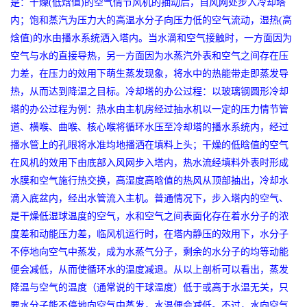
是：干燥(低焓值)的空气情节风机的抽动后，自风网处步入冷却塔
内；饱和蒸汽为压力大的高温水分子向压力低的空气流动，湿热(高
焓值)的水由播水系统洒入塔内。当水滴和空气接触时，一方面因为
空气与水的直接导热，另一方面因为水蒸汽外表和空气之间存在压
力差，在压力的效用下萌生蒸发现象，将水中的热能带走即蒸发导
热，从而达到降温之目标。冷却塔的办公过程：以玻璃钢圆形冷却
塔的办公过程为例：热水由主机房经过抽水机以一定的压力情节管
道、横喉、曲喉、核心喉将循环水压至冷却塔的播水系统内，经过
播水管上的孔眼将水准均地播洒在填料上头；干燥的低晗值的空气
在风机的效用下由底部入风网步入塔内，热水流经填料外表时形成
水膜和空气施行热交换，高湿度高晗值的热风从顶部抽出，冷却水
滴入底盆内，经出水管流入主机。普通情况下，步入塔内的空气、
是干燥低湿球温度的空气，水和空气之间表面化存在着水分子的浓
度差和动能压力差，临风机运行时，在塔内静压的效用下，水分子
不停地向空气中蒸发，成为水蒸气分子，剩余的水分子的均等动能
便会减低，从而使循环水的温度减退。从以上剖析可以看出，蒸发
降温与空气的温度（通常说的干球温度）低于或高于水温无关，只
要水分子能不停地向空气中蒸发，水温便会减低。不过，水向空气