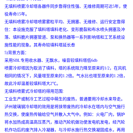
无填料喷雾冷却塔各器件同步靠得住性强、无维修周期可达5年，使
役寿命15年。
无填料喷雾冷却塔喷雾雾粒平均、无拥塞、无维修、运行安定靠得
住：本设施克服了填料塔填料老化、变形脆裂和布水喷头拥塞及冲
落、填料脆片拥塞管道、泵和换热器等一系列影响塔和工艺系统设
施性能的现象。其寿命较填料塔延长叁
5)背景方面：
采用SBL专用收水器、无飘水，噪音较填料塔低6db
喷雾冷却塔因为取消了填料，塔的系统阻力降至原来的1/2，在风机
相同的情况下，风量增至原来的1.2倍。气水比也增至原来的1.2倍，
故此冷却温差较填料塔大2℃。
无填料喷雾式冷却塔的得用范围:
工业生产或制冷工艺过程中萌生的废热，普通要用冷却水来导走。
泸州玻璃钢冷却塔的效用是将挟带废热的冷却水在塔内与空气施行
热交换，使废热传输给空气并散入大气中。例如：火电厂内，锅炉
将水加热成高温高压蒸汽，推动汽轮机做功使发电机发电，经汽轮
机作功后的废汽排入冷凝器，与冷却水施行热交换凝固成水，再用