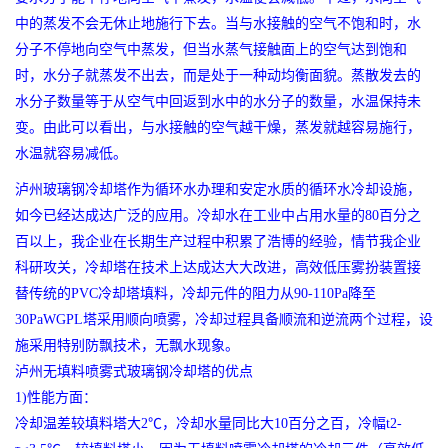
中的蒸发不会无休止地施行下去。当与水接触的空气不饱和时，水
分子不停地向空气中蒸发，但当水蒸气接触面上的空气达到饱和
时，水分子就蒸发不出去，而是处于一种动均衡面貌。蒸散发去的
水分子数量等于从空气中回返到水中的水分子的数量，水温保持未
变。由此可以看出，与水接触的空气越干燥，蒸发就越容易施行，
水温就容易减低。
泸州玻璃钢冷却塔作为循环水办理和安定水质的循环水冷却设施，
如今已经达成达广泛的应用。冷却水在工业中占用水量的80百分之
百以上，我企业在长期生产过程中积累了浩博的经验，情节我企业
科研攻关，冷却塔在技术上达成达大大改进，高效低压雾扮装置接
替传统的PVC冷却塔填料，冷却元件的阻力从90-110Pa降至
30PaWGPL塔采用顺向喷雾，冷却过程具备顺流和逆流两个过程，设
施采用特别防飘技术，无飘水现象。
泸州无填料喷雾式玻璃钢冷却塔的优点
1)性能方面：
冷却温差较填料塔大2℃，冷却水量同比大10百分之百，冷幅t2-