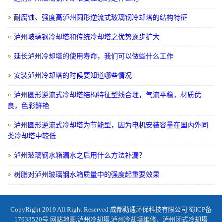
耐腐蚀、强度高泸州圆形逆流式玻璃钢冷却塔的结构特征
泸州玻璃钢冷却塔和传统冷却塔之优势逐步扩大
延长泸州冷却塔的使用寿命，我们可以做些什么工作
安装泸州冷却塔的时候要知道哪些情况
泸州圆形逆流式冷却塔结构特征型线合理，气流平稳，材质优
良，色彩鲜艳
泸州圆形逆流式冷却塔为节能型，因为电机安装容量在国内外同
类冷却塔中较低
泸州玻璃钢水箱漏水之后用什么方法补漏？
树脂对泸州玻璃钢水箱质量中的强度起重要效果
CopyRight 2019 All Right Reserved 成都勤通环保科技有限公司
蜀ICP备
17033520号
网站地图
,
泸州冷却塔
,
泸州冷却塔维修
，
泸州闭式冷却塔