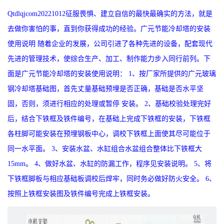
Qtdlqjcom20221012征服畏惧、建立自信的最快最确实的方法，就是
去做你害怕的事，直到你获得成功的经验。广元节能冷却塔的安装
使用说明 随着企业的发展，公司引进了各种先进的设备，配套现代
先进的管理技术，使综合生产、加工、制作能力步入同行前列。下
面是广元节能冷却塔的安装使用说明： 1、按厂家所提供的广元玻璃
钢冷却塔基础图，首先丈量基础预埋是否正确，基础是否水平坚
固，否则，须进行相应的处理或暂停 安装。 2、基础校验处理完好
后，结合下铁框及铁件编号，在基础上完成下铁框的安装，下铁框
各柱脚可能安装在预埋钢板中心，调校下铁框上面使其尽可能位于
同一水平面。 3、安装水盆、水缸组合水盆组合整体比下铁框大
15mm。 4、做好水盆、水缸的防漏工作，程序见安装说明。 5、将
下铁框脚板与相应基础板调校后焊牢，同时务必做好防火安全。 6、
按照上铁框安装图及铁件编号完成上铁框安装。