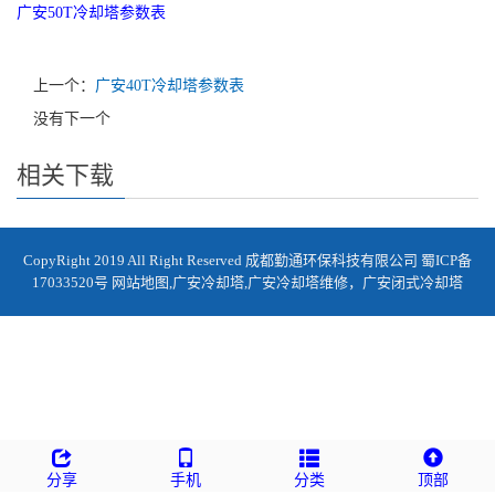
广安50T冷却塔参数表
上一个：
广安40T冷却塔参数表
没有下一个
相关下载
CopyRight 2019 All Right Reserved 成都勤通环保科技有限公司
蜀ICP备
17033520号
网站地图
,
广安冷却塔
,
广安冷却塔维修
，
广安闭式冷却塔
分享
手机
分类
顶部